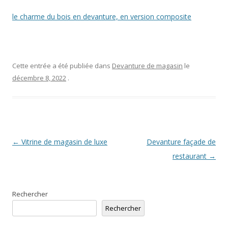
le charme du bois en devanture, en version composite
Cette entrée a été publiée dans
Devanture de magasin
le
décembre 8, 2022
.
Navigation
←
Vitrine de magasin de luxe
Devanture façade de
des
restaurant
→
articles
Rechercher
Rechercher